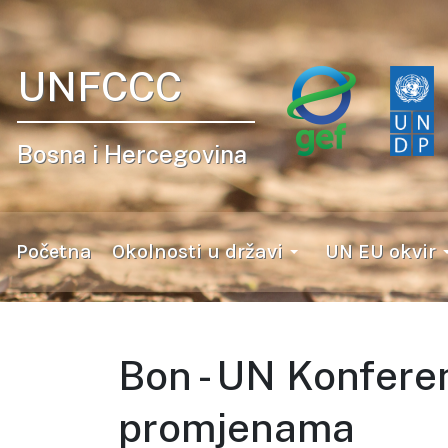
UNFCCC
Bosna i Hercegovina
Početna
Okolnosti u državi
UN EU okvir
Bon - UN Konferen
promjenama