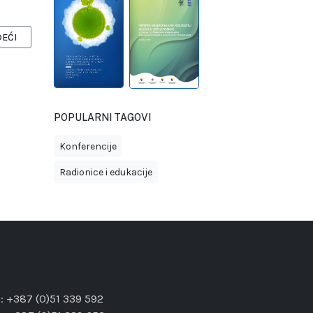
EĆI ČLANAK: AFRIKA KARBON FORUM
DEĆI
POPULARNI TAGOVI
Konferencije
Radionice i edukacije
l: +387 (0)51 339 592