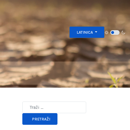
Izaberite vaš jezik
LATINICA
Type 2 or more characters for results.
PRETRAŽI