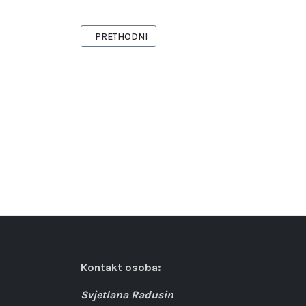
PRETHODNI ČLANAK: ZA SMANJENJE RIZIKA OD P
PRETHODNI
Kontakt osoba:
Svjetlana Radusin