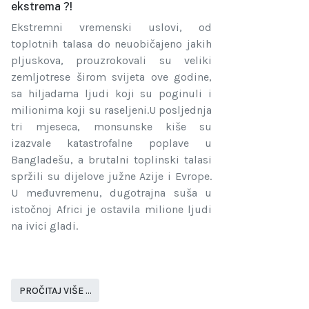
ekstrema ?!
Ekstremni vremenski uslovi, od
toplotnih talasa do neuobičajeno jakih
pljuskova, prouzrokovali su veliki
zemljotrese širom svijeta ove godine,
sa hiljadama ljudi koji su poginuli i
milionima koji su raseljeni.U posljednja
tri mjeseca, monsunske kiše su
izazvale katastrofalne poplave u
Bangladešu, a brutalni toplinski talasi
spržili su dijelove južne Azije i Evrope.
U međuvremenu, dugotrajna suša u
istočnoj Africi je ostavila milione ljudi
na ivici gladi.
PROČITAJ VIŠE …