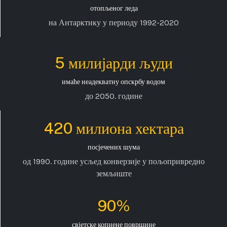
отопљеног леда
на Антарктику у периоду 1992-2020
5 милијарди људи
имаће неадекватну опскрбу водом
до 2050. године
420 милиона хектара
посјечених шума
од 1990. године усљед конверзије у пољопривредно
земљиште
90%
свјетске копнене површине