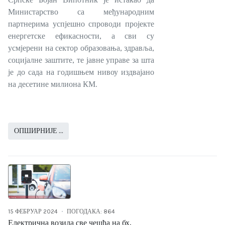
Министарство са међународним
партнерима успјешно спроводи пројекте
енергетске ефикасности, а сви су
усмјерени на сектор образовања, здравља,
социјалне заштите, те јавне управе за шта
је до сада на годишњем нивоу издвајано
на десетине милиона КМ.
ОПШИРНИЈЕ …
15 ФЕБРУАР 2024
ПОГОДАКА: 864
Електрична возила све чешћа на бх.