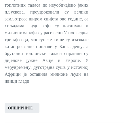
топлотних таласа до неуобичајено јаких
пљускова, проузроковали су велики
земљотресе широм свијета ове године, са
хиљадама људи који су погинули и
милионима који су расељени.У посљедња
три мјесеца, монсунске кише су изазвале
катастрофалне поплаве у Бангладешу, а
брутални топлински таласи спржили су
дијелове јужне Азије и Европе. У
међувремену, дуготрајна суша у источној
Африци је оставила милионе људи на
ивици глади.
ОПШИРНИЈЕ …