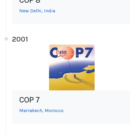
COP 8
New Delhi, India
2001
COP 7
Marrakech, Morocco