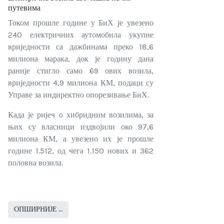
путевима
Током прошле године у БиХ је увезено
240 електричних аутомобила укупне
вриједности са дажбинама преко 18,6
милиона марака, док је годину дана
раније стигло само 69 ових возила,
вриједности 4,9 милиона КМ, подаци су
Управе за индиректно опорезивање БиХ.
Када је ријеч о хибридним возилима, за
њих су власници издвојили око 97,6
милиона КМ, а увезено их је прошле
године 1.512, од чега 1.150 нових и 362
половна возила.
ОПШИРНИЈЕ …