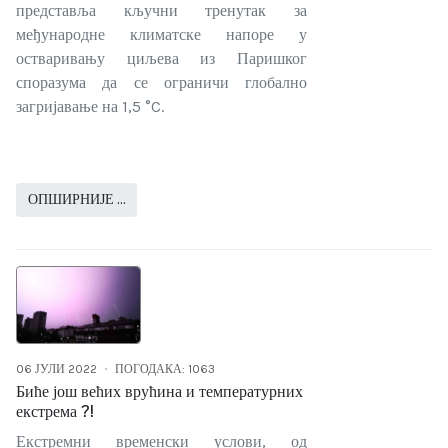
представља кључни тренутак за
међународне климатске напоре у
остваривању циљева из Паришког
споразума да се ограничи глобално
загријавање на 1,5 °C.
ОПШИРНИЈЕ …
06 ЈУЛИ 2022
ПОГОДАКА: 1063
Биће још већих врућина и температурних
екстрема ?!
Екстремни временски услови, од