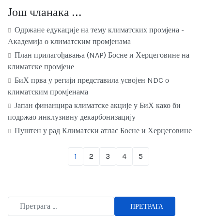
Још чланака …
Одржане едукације на тему климатских промјена -
Академија о климатским промјенама
План прилагођавања (NAP) Босне и Херцеговине на
климатске промјене
БиХ прва у регији представила усвојен NDC о
климатским промјенама
Јапан финанцира климатске акције у БиХ како би
подржао инклузивну декарбонизацију
Пуштен у рад Климатски атлас Босне и Херцеговине
1
2
3
4
5
ПРЕТРАГА