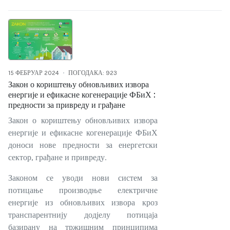
15 ФЕБРУАР 2024
ПОГОДАКА: 923
Закон о кориштењу обновљивих извора
енергије и ефикасне когенерације ФБиХ :
предности за привреду и грађане
Закон о кориштењу обновљивих извора
енергије и ефикасне когенерације ФБиХ
доноси нове предности за енергетски
сектор, грађане и привреду.
Законом се уводи нови систем за
потицање производње електричне
енергије из обновљивих извора кроз
транспарентнију додјелу потицаја
базирану на тржишним принципима