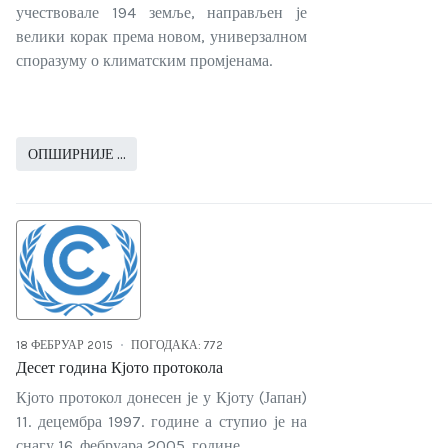
учествовале 194 земље, направљен је
велики корак према новом, универзалном
споразуму о климатским промјенама.
ОПШИРНИЈЕ …
18 ФЕБРУАР 2015
ПОГОДАКА: 772
Десет година Кјото протокола
Кјото протокол донесен је у Кјоту (Јапан)
11. децембра 1997. године а ступио је на
снагу 16. фебруара 2005. године.