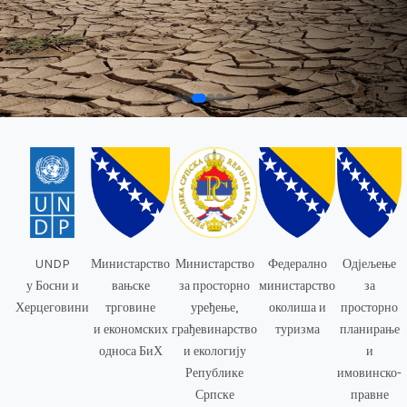
UNDP
Министарство
Министарство
Федерално
Одјељење
у Босни и
вањске
за просторно
министарство
за
Херцеговини
трговине
уређење,
околиша и
просторно
и економских
грађевинарство
туризма
планирање
односа БиХ
и екологију
и
Републике
имовинско-
Српске
правне