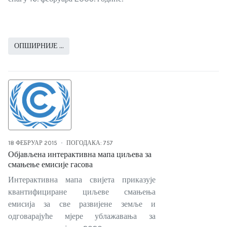
ОПШИРНИЈЕ …
18 ФЕБРУАР 2015
ПОГОДАКА: 757
Објављена интерактивна мапа циљева за
смањење емисије гасова
Интерактивна мапа свијета приказује
квантифициране циљеве смањења
емисија за све развијене земље и
одговарајуће мјере ублажавања за