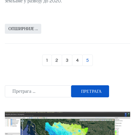
земљаме у развоју до 2020.
ОПШИРНИЈЕ …
1
2
3
4
5
ПРЕТРАГА
Type 2 or more characters for results.