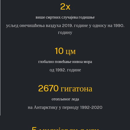
2x
више смртних случајева годишње
усљед онечишћења ваздуха 2019. године у односу на 1990.
годину
10 цм
глобално повећање нивоа мора
од 1992. године
2670 гигатона
отопљеног леда
на Антарктику у периоду 1992-2020