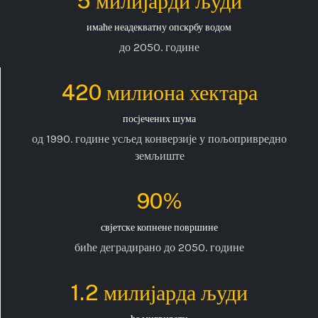
5 милијарди људи
имаће неадекватну опскрбу водом
до 2050. године
420 милиона хектара
посјечених шума
од 1990. године усљед конверзије у пољопривредно
земљиште
90%
свјетске копнене површине
биће деградирано до 2050. године
1.2 милијарда људи