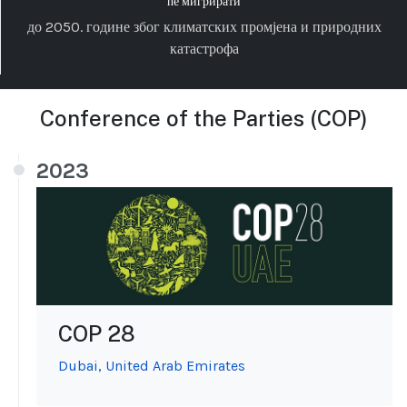
ће мигрирати
до 2050. године због климатских промјена и природних
катастрофа
Conference of the Parties (COP)
2023
COP 28
Dubai, United Arab Emirates