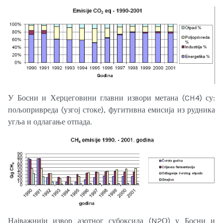
У Босни и Херцеговини главни извори метана (CH4) су:
пољопривреда (узгој стоке), фугитивна емисија из рудника
угља и одлагање отпада.
Најважнији извор азотног субоксида (N2О) у Босни и