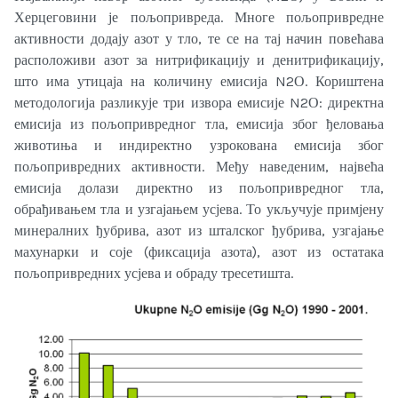
Херцеговини је пољопривреда. Многе пољопривредне
активности додају азот у тло, те се на тај начин повећава
расположиви азот за нитрификацију и денитрификацију,
што има утицаја на количину емисија N2О. Кориштена
методологија разликује три извора емисије N2О: директна
емисија из пољопривредног тла, емисија због ђеловања
животиња и индиректно узрокована емисија због
пољопривредних активности. Међу наведеним, највећа
емисија долази директно из пољопривредног тла,
обрађивањем тла и узгајањем усјева. То укључује примјену
минералних ђубрива, азот из шталског ђубрива, узгајање
махунарки и соје (фиксација азота), азот из остатака
пољопривредних усјева и обраду тресетишта.