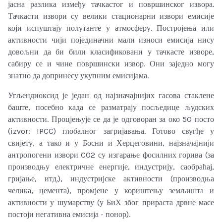
јасна разлика између тачкастог и површинског извора.
Тачкасти извори су велики стационарни извори емисије
који испуштају полутанте у атмосферу. Постројења или
активности чији појединачни мали износи емисија нису
довољни да би били класификовани у тачкасте изворе,
сабиру се и чине површински извор. Они заједно могу
знатно да допринесу укупним емисијама.
Угљендиоксид је један од најзначајнијих гасова стаклене
баште, посебно када се разматрају посљедице људских
активности. Процјењује се да је одговоран за око 50 посто
(izvor: IPCC) глобалног загријавања. Готово свугђе у
свијету, а тако и у Босни и Херцеговини, најзначајнији
антропогени извори CO2 су изгарање фосилних горива (за
производњу електричне енергије, индустрију, саобраћај,
гријање, итд.), индустријске активности (производња
челика, цемента), промјене у кориштењу земљишта и
активности у шумарству (у БиХ због прираста дрвне масе
постоји негативна емисија - понор).