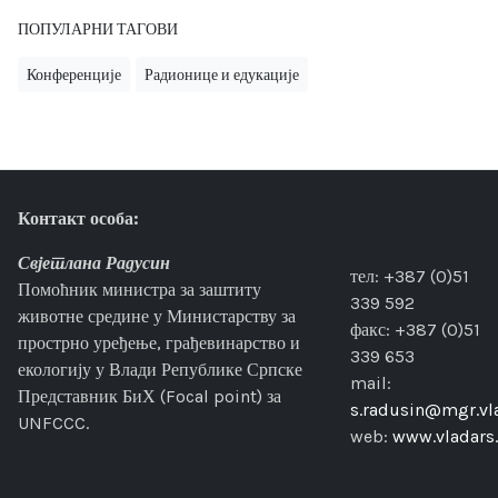
ПОПУЛАРНИ ТАГОВИ
Конференције
Радионице и едукације
Контакт особа:
Свјетлана Радусин
тел: +387 (0)51
Помоћник министра за заштиту
339 592
животне средине у Министарству за
факс: +387 (0)51
прострно уређење, грађевинарство и
339 653
екологију у Влади Републике Српске
mail:
Представник БиХ (Focal point) за
s.radusin@mgr.vla
UNFCCC.
web:
www.vladars.