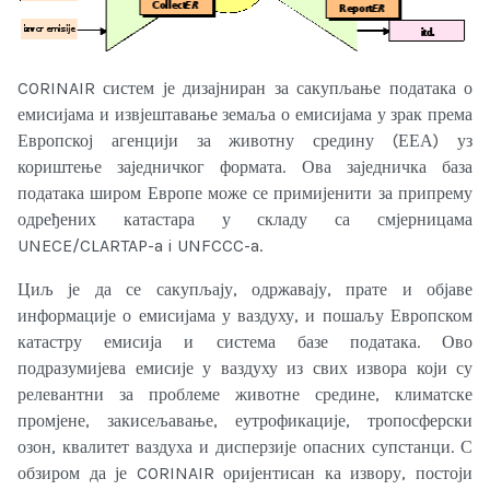
CORINAIR систем је дизајниран за сакупљање података о
емисијама и извјештавање земаља о емисијама у зрак према
Европској агенцији за животну средину (ЕЕА) уз
кориштење заједничког формата. Ова заједничка база
података широм Европе може се примијенити за припрему
одређених катастара у складу са смјерницама
UNECE/CLARTAP-a i UNFCCC-a.
Циљ је да се сакупљају, одржавају, прате и објаве
информације о емисијама у ваздуху, и пошаљу Европском
катастру емисија и система базе података. Ово
подразумијева емисије у ваздуху из свих извора који су
релевантни за проблеме животне средине, климатске
промјене, закисељавање, еутрофикације, тропосферски
озон, квалитет ваздуха и дисперзије опасних супстанци. С
обзиром да је CORINAIR оријентисан ка извору, постоји