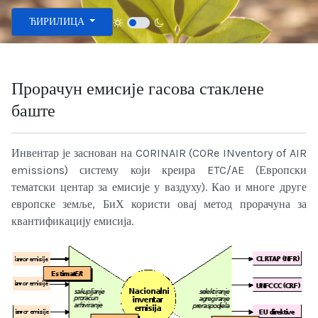
Изаберите ваш језик
ЋИРИЛИЦА
Прорачун емисије гасова стаклене
баште
Инвентар је заснован на CORINAIR (CORe INventory of AIR
emissions) систему који креира ETC/AE (Европски
тематски центар за емисије у ваздуху). Као и многе друге
европске земље, БиХ користи овај метод прорачуна за
квантификацију емисија.