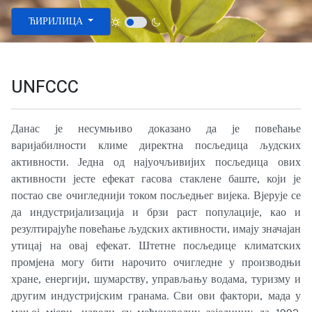
Изаберите ваш језик
ЋИРИЛИЦА
UNFCCC
Данас је несумњиво доказано да је повећање
варијабилности климе директна посљедица људских
активности. Једна од најуочљивијих посљедица ових
активности јесте ефекат гасова стаклене баште, који је
постао све очигледнији током посљедњег вијека. Вјерује се
да индустријализација и брзи раст популације, као и
резултирајуће повећање људских активности, имају значајан
утицај на овај ефекат. Штетне посљедице климатских
промјена могу бити нарочито очигледне у производњи
хране, енергији, шумарству, управљању водама, туризму и
другим индустријским гранама. Сви ови фактори, мада у