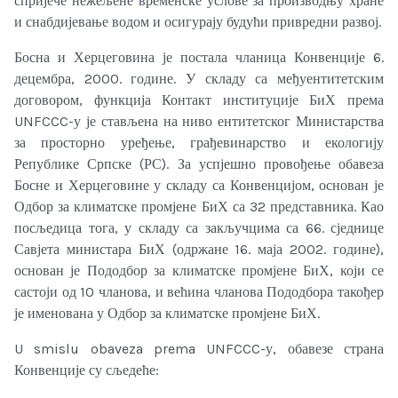
спријече нежељене временске услове за производњу хране
и снабдијевање водом и осигурају будући привредни развој.
Босна и Херцеговина је постала чланица Конвенције 6.
децембра, 2000. године. У складу са међуентитетским
договором, функција Контакт институције БиХ према
UNFCCC-у је стављена на ниво ентитетског Министарства
за просторно уређење, грађевинарство и екологију
Републике Српске (РС). За успјешно провођење обавеза
Босне и Херцеговине у складу са Конвенцијом, основан је
Одбор за климатске промјене БиХ са 32 представника. Као
посљедица тога, у складу са закључцима са 66. сједнице
Савјета министара БиХ (одржане 16. маја 2002. године),
основан је Пододбор за климатске промјене БиХ, који се
састоји од 10 чланова, и већина чланова Пододбора такођер
је именована у Одбор за климатске промјене БиХ.
U smislu obaveza prema UNFCCC-у, обавезе страна
Конвенције су сљедеће: