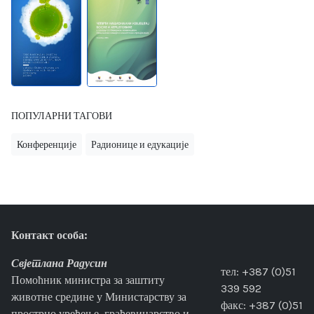
ПОПУЛАРНИ ТАГОВИ
Конференције
Радионице и едукације
Контакт особа:
Свјетлана Радусин
тел: +387 (0)51
Помоћник министра за заштиту
339 592
животне средине у Министарству за
факс: +387 (0)51
прострно уређење, грађевинарство и