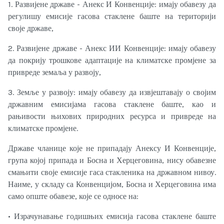
1. Развијене државе - Анекс И Конвенције: имају обавезу да
регулишу емисије гасова стаклене баште на територији
своје државе,
2. Развијене државе - Анекс ИИ Конвенције: имају обавезу
да покрију трошкове адаптације на климатске промјене за
привреде земаља у развоју,
3. Земље у развоју: имају обавезу да извјештавају о својим
државним емисијама гасова стаклене баште, као и
рањивости њихових природних ресурса и привреде на
климатске промјене.
Државе чланице које не припадају Анексу И Конвенције,
група којој припада и Босна и Херцеговина, нису обавезне
смањити своје емисије гаса стакленика на државном нивоу.
Наиме, у складу са Конвенцијом, Босна и Херцеговина има
само опште обавезе, које се односе на:
• Израчунавање годишњих емисија гасова стаклене баште