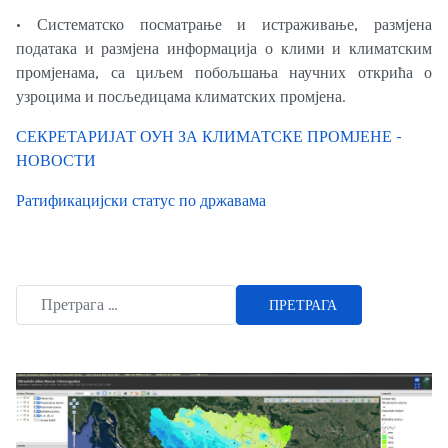
• Систематско посматрање и истраживање, размјена
података и размјена информација о клими и климатским
промјенама, са циљем побољшања научних открића о
узроцима и посљедицама климатских промјена.
СЕКРЕТАРИЈАТ ОУН ЗА КЛИМАТСКЕ ПРОМЈЕНЕ -
НОВОСТИ
Ратификацијски статус по државама
ПРЕТРАГА
Type 2 or more characters for results.