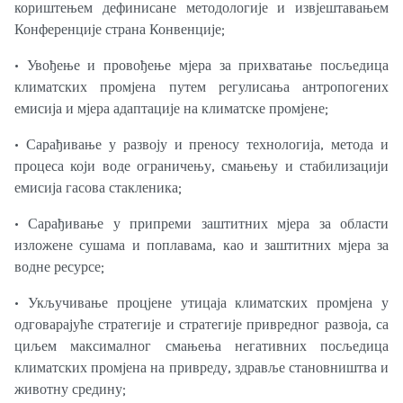
кориштењем дефинисане методологије и извјештавањем
Конференције страна Конвенције;
• Увођење и провођење мјера за прихватање посљедица
климатских промјена путем регулисања антропогених
емисија и мјера адаптације на климатске промјене;
• Сарађивање у развоју и преносу технологија, метода и
процеса који воде ограничењу, смањењу и стабилизацији
емисија гасова стакленика;
• Сарађивање у припреми заштитних мјера за области
изложене сушама и поплавама, као и заштитних мјера за
водне ресурсе;
• Укључивање процјене утицаја климатских промјена у
одговарајуће стратегије и стратегије привредног развоја, са
циљем максималног смањења негативних посљедица
климатских промјена на привреду, здравље становништва и
животну средину;