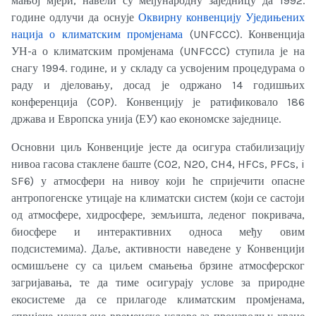
мањој мјери, навели су међународну заједницу да 1992.
године одлучи да оснује
Оквирну конвенцију Уједињених
нација о климатским промјенама
(UNFCCC). Конвенција
УН-а о климатским промјенама (UNFCCC) ступила је на
снагу 1994. године, и у складу са усвојеним процедурама о
раду и дјеловању, досад је одржано 14 годишњих
конференција (COP). Конвенцију је ратификовало 186
држава и Европска унија (ЕУ) као економске заједнице.
Основни циљ Конвенције јесте да осигура стабилизацију
нивоа гасова стаклене баште (CO2, N2O, CH4, HFCs, PFCs, i
SF6) у атмосфери на нивоу који ће спријечити опасне
антропогенске утицаје на климатски систем (који се састоји
од атмосфере, хидросфере, земљишта, леденог покривача,
биосфере и интерактивних односа међу овим
подсистемима). Даље, активности наведене у Конвенцији
осмишљене су са циљем смањења брзине атмосферског
загријавања, те да тиме осигурају услове за природне
екосистеме да се прилагоде климатским промјенама,