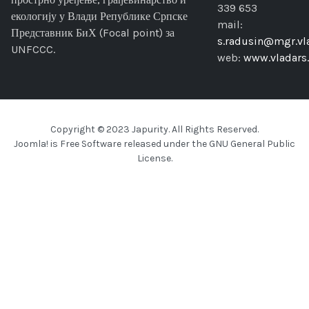
339 653
екологију у Влади Републике Српске
mail:
Представник БиХ (Focal point) за
s.radusin@mgr.vla
UNFCCC.
web:
www.vladars.
Copyright © 2023 Japurity. All Rights Reserved.
Joomla!
is Free Software released under the
GNU General Public
License.