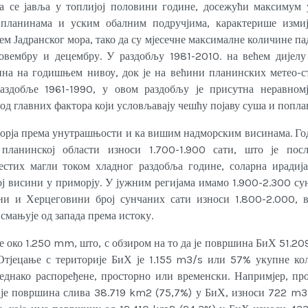
 се јавља у топлијој половини године, досежући максимум у
планинама и уским обалним подручјима, карактерише изми
м Јадранског мора, тако да су мјесечне максималне количине п
овембру и децембру. У раздобљу 1981-2010. на већем дијелу
на на годишњем нивоу, док је на већини планинских метео-с
аздобље 1961-1990, у овом раздобљу је присутна неравномј
 од главних фактора који условљавају чешћу појаву суша и попла
иморја према унутрашњости и ка вишим надморским висинама. Г
планинској области износи 1.700-1.900 сати, што је пос
естих магли током хладног раздобља године, соларна ирадија
ој висини у приморју. У јужним регијама имамо 1.900-2.300 су
сни и Херцеговини број сунчаних сати износи 1.800-2.000, 
 смањује од запада према истоку.
 око 1.250 mm, што, с обзиром на то да је површина БиХ 51.2
тјецање с територије БиХ је 1.155 m3/s или 57% укупне ко
еднако распоређене, просторно или временски. Напримјер, про
а је површина слива 38.719 km2 (75,7%) у БиХ, износи 722 m3