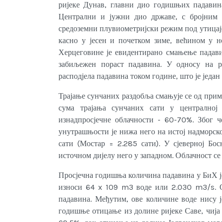
ријеке Дунав, главни дио годишњих падавина
Централни и јужни дио државе, с бројним 
средоземни плувиометријски режим под утицаје
касно у јесен и почетком зиме, већином у н
Херцеговине је евидентирано смањење падави
забиљежен пораст падавина. У односу на р
расподјела падавина током године, што је један
Трајање сунчаних раздобља смањује се од пр
сума трајања сунчаних сати у централној 
изнадпросјечне облачности - 60-70%. Због ч
унутрашњости је нижа него на истој надморск
сати (Мостар = 2.285 сати). У сјеверној Бо
источном дијелу него у западном. Облачност се
Просјечна годишња количина падавина у БиХ је
износи 64 x 109 m3 воде или 2.030 m3/s. О
падавина. Међутим, ове количине воде нису ј
годишње отицање из долине ријеке Саве, чиј