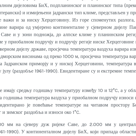
алним дијеловима БиХ, подпланинског и планинског типа (прек
дитерански) и измијењени јадрански тип климе, представљен у п
ђе важи и за ниску Херцеговину. Из горе споменутих разлога,
ине варира од умјерено континенталне у сјеверном дијелу Па
 Саве и у зони подножја, до алпске климе у планинским региј
е у приобалном подручју и подручју регије ниске Херцеговине 
еверном дијелу државе, просјечна температура ваздуха варира из
 надморским висинама од преко 1000 м, просјечна температура ва
 На Јадранском приморју и у ниској Херцеговини, температура 
 у јулу (раздобље 1961-1990). Евидентиране су и екстремне темп
е имају средњу годишњу температуру између 10 и 12°C, а у об
ња годишња температура ваздуха у приобалном подручју износи 
видентирано је повећање температуре на читавом простору Б
 и зимског раздобља и износи око 1°C.
00 мм на сјеверу дуж ријеке Саве, до 2.000 мм у центра
61-1990). У континенталном дијелу БиХ, који припада области