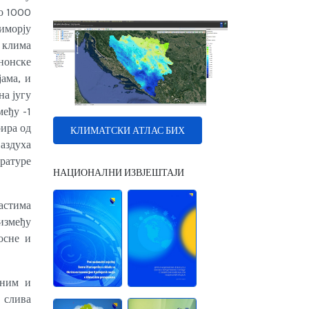
о 1000
риморју
 клима
нонске
ама, и
на југу
међу -1
рира од
КЛИМАТСКИ АТЛАС БИХ
ваздуха
ературе
НАЦИОНАЛНИ ИЗВЈЕШТАЈИ
ластима
између
осне и
лним и
 слива