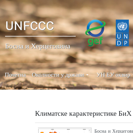
UNFCCC
Босна и Херцеговина
Почетна
Околности у држави
УН ЕУ оквир
Климатске карактеристике БиХ
Босна и Херцегови