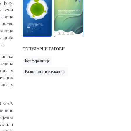
 јуну.
јењени
адавина
 ниске
таница
ернија
ва.
ПОПУЛАРНИ ТАГОВИ
одишња
Конференције
љедица
ција у
Радионице и едукације
нчаних
више у
09 km2,
личине
сјечно
/s или