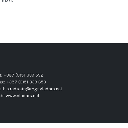
3 m3/s
л: +387 (0)51 339 592
кс: +387 (0)51 339 653
il:
s.radusin@mgr.vladars.net
eb:
www.vladars.net