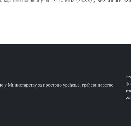
ра, која има површину од 12.410 km2 (24,3%) у БиХ износи 43
те
фа
е у Министарству за прострно уређење, грађевинарство
ma
w