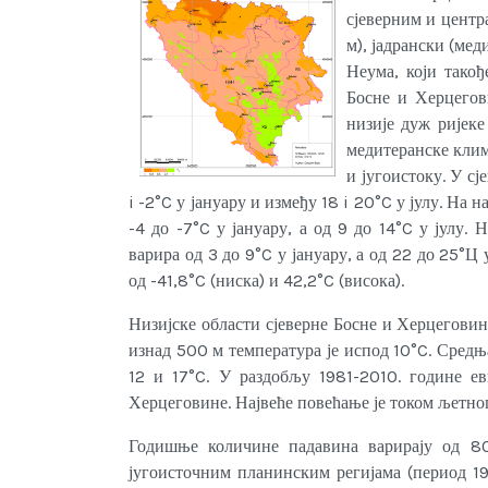
сјеверним и центр
м), јадрански (ме
Неума, који тако
Босне и Херцегов
низије дуж ријеке
медитеранске клим
и југоистоку. У сј
i -2°C у јануару и између 18 i 20°C у јулу. На
-4 до -7°C у јануару, а од 9 до 14°C у јулу.
варира од 3 до 9°C у јануару, а од 22 до 25°Ц
од -41,8°C (ниска) и 42,2°C (висока).
Низијске области сјеверне Босне и Херцеговин
изнад 500 м температура је испод 10°C. Сред
12 и 17°C. У раздобљу 1981-2010. године е
Херцеговине. Највеће повећање је током љетног
Годишње количине падавина варирају од 8
југоисточним планинским регијама (период 19