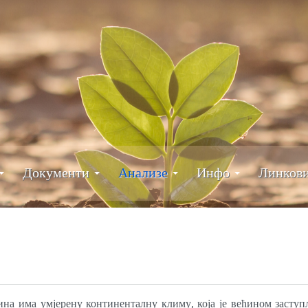
Документи
Анализе
Инфо
Линков
на има умјерену континенталну климу, која је већином заступ