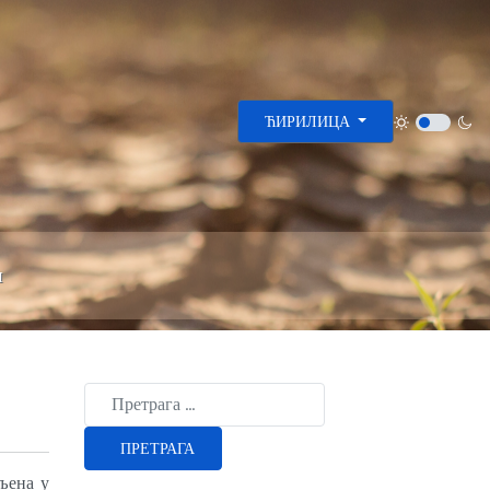
Изаберите ваш језик
ЋИРИЛИЦА
и
Type 2 or more characters for results.
ПРЕТРАГА
љена у