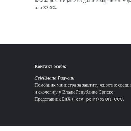
62,5%, док отицање из долине Јадранског мо
или 37,5%.
Контакт особа:
Свјетлана Радусин
Помоћник министра за заштиту животне средин
и екологију у Влади Републике Српске
Представник БиХ (Focal point) за UNFCCC.