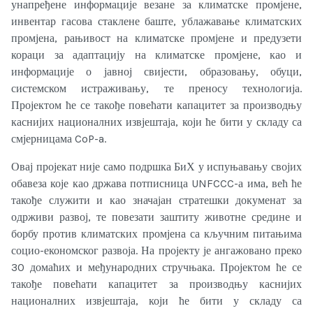
унапређене информације везане за климатске промјене,
инвентар гасова стаклене баште, ублажавање климатских
промјена, рањивост на климатске промјене и предузети
кораци за адаптацију на климатске промјене, као и
информације о јавној свијести, образовању, обуци,
системском истраживању, те преносу технологија.
Пројектом ће се такође повећати капацитет за производњу
каснијих националних извјештаја, који ће бити у складу са
смјерницама CoP-a.
Овај пројекат није само подршка БиХ у испуњавању својих
обавеза које као држава потписница UNFCCC-а има, већ ће
такође служити и као значајан стратешки докуменат за
одрживи развој, те повезати заштиту животне средине и
борбу против климатских промјена са кључним питањима
социо-економског развоја. На пројекту је ангажовано преко
30 домаћих и међународних стручњака. Пројектом ће се
такође повећати капацитет за производњу каснијих
националних извјештаја, који ће бити у складу са