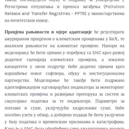
Регистрима отпуштања и преноса загађења (Pollution
Release and Transfer Registries - PPTR) у министарствима
на ентитетском нивоу.
Процјена рањивости и мјере адаптације
ће резултирати
ажурираном процјеном о климатским промјенама у БиХ, те
анализом рањивости на климатске промјене. Напори на
моделирању ће бити ојачани у поређењу са SNC кроз развој
додатног сценарија климатских промјена, а локални
капацитети у овом подручју биће додатно ојачани кроз
коришћење новог софтвера, обуку и институционална
партнерства. Моделирање ће такође бити подржано
идентификацијом одговарајућих индикатора за мониторинг
климатских промјена и развијање препорука за систем за
сакуплјање података за те индикаторе. Параметри за
поплаве и суше, уклјучујући хидролошке суше, биће
посебно узети у обзир, а добијени подаци ће бити уклјучени
у базу података о временским приликама и катастрофама.
Како је у SNC била обезбјеђена само квалитативна анализа