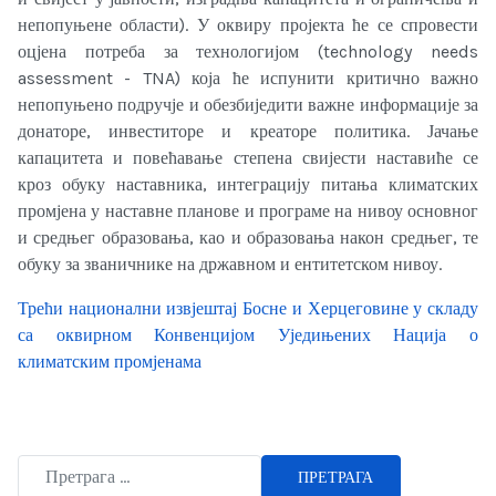
непопуњене области). У оквиру пројекта ће се спровести
оцјена потреба за технологијом (technology needs
assessment - TNA) која ће испунити критично важно
непопуњено подручје и обезбиједити важне информације за
донаторе, инвеститоре и креаторе политика. Јачање
капацитета и повећавање степена свијести наставиће се
кроз обуку наставника, интеграцију питања климатских
промјена у наставне планове и програме на нивоу основног
и средњег образовања, као и образовања након средњег, те
обуку за званичнике на државном и ентитетском нивоу.
Трећи национални извјештај Босне и Херцеговине у складу
са оквирном Конвенцијом Уједињених Нација о
климатским промјенама
ПРЕТРАГА