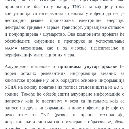
приоритетне области у оквиру TNC и за које је у току
консултација са интересним странама утврђено да им је
неопходно јачање: производња електричне енергије,
централно гријање / зграде, транспорт, управлјање отпадом
и полјопривреда / шумарство. Ова компонента пројекта ће
обезбиједити смјернице и препоруке за успостављање
NAMA механизма, као и за мјерење, извјештавање и
верификацију митигационих мјера.
Ажурирано поглавље o
приликама унутар државе
ће
поред осталих релевантних информација везаних за
климатске промјене у БиХ обрадити основне информација
о БиХ на основу података из пописа становништва из 2013.
године. Такође ће обезбиједити ажуриране информације о
напретку који је постигнут у вези са питањима која се
односе на друге информације и нове информације које су
релевантне за TNC (развој и пренос технологије,
истраживање и систематско посматрање, образовање, обука
и свијест у јавности, изградња капацитета и ограничења и