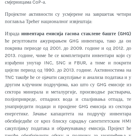
смјерницама CoP-а.
Пројектне активности су усмјерене на завршетак четири
поглавља Трећег националног извјештаја:
Израда
инвентара емисија гасова стаклене баште (GHG)
ће резултовати ажурирањем GHG инвентара, тако да он
покрива периоде од 2001. до 2009. године и од 2012. до
2013. године, чиме ће се комплетирати инвентари који су
израђени унутар INC, SNC и FBUR, а тиме и покрити
цијели период од 1990. до 2013. године. Активностима на
TNC такође ће се ојачати сакуплјање и анализа података и у
другим клјучним подручјима, као што су GHG емисије из
сектора минерала и металургије, производње растварача,
полјопривреде, отпадних вода и спалјивања отпада, те
унаприједити подаци и процјене GHG емисија из сектора
енергетике. Јачање капацитета на подручју инвентара
обезбиједиће се кроз блиску сарадњу саентитетским HMI
сакуплјању података и обрачунавању емисија. Пројект ће
такође обезбиједити обуку и подршку за унапређења у