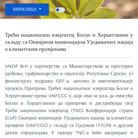
Изаберите ваш језик
ЋИРИЛИЦА
Трећи национални извјештај Босне и Херцеговине у
складу са Оквирном конвенцијом Уједињених нација
о климатским промјенама
UNDP BiH у партнерству са Министарством за просторно
уређење, грађевинарство и екологију Републике Српске, уз
финансијску подршку GEF-а, започео је имплементацију
пројекта Припрема Трећег националног извјештаја Босне и
Херцеговине према UNFCCC-у, који има за циљ да омогући
Босни и Херцеговини да припреми и дистрибуира свој
Трећи национални извјештај (TNC) Конференцији страна
(CoP) Оквирне конвенције Уједињених нација за климатске
промјене (UNFCCC) у складу са Одлуком 17/CP8 и другим
датим смјерницама. У оквиру TNC-а биће ажуриране и