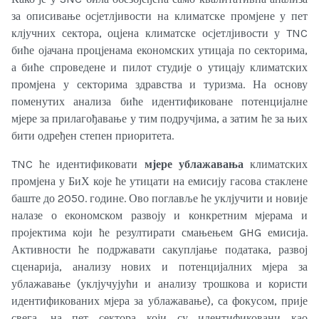
за описивање осјетлјивости на климатске промјене у пет
клјучних сектора, оцјена климатске осјетлјивости у TNC
биће ојачана процјенама економских утицаја по секторима,
а биће спроведене и пилот студије о утицају климатских
промјена у секторима здравства и туризма. На основу
поменутих анализа биће идентификоване потенцијалне
мјере за прилагођавање у тим подручјима, а затим ће за њих
бити одређен степен приоритета.
TNC ће идентификовати
мјере ублажавања
климатских
промјена у БиХ које ће утицати на емисију гасова стаклене
баште до 2050. године. Ово поглавље ће уклјучити и новије
налазе о економском развоју и конкретним мјерама и
пројектима који ће резултирати смањењем GHG емисија.
Активности ће подржавати сакуплјање података, развој
сценарија, анализу нових и потенцијалних мјера за
ублажавање (уклјучујући и анализу трошкова и користи
идентификованих мјера за ублажавање), са фокусом, прије
свега, на пет сектора који су идентификовани као