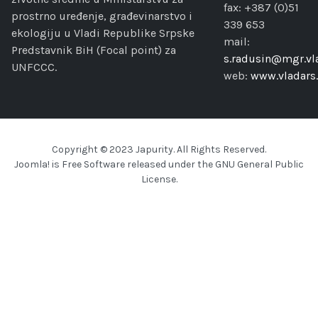
fax: +387 (0)51
prostrno uređenje, građevinarstvo i
339 653
ekologiju u Vladi Republike Srpske
mail:
Predstavnik BiH (Focal point) za
s.radusin@mgr.vla
UNFCCC.
web:
www.vladars.
Copyright © 2023 Japurity. All Rights Reserved.
Joomla!
is Free Software released under the
GNU General Public
License.