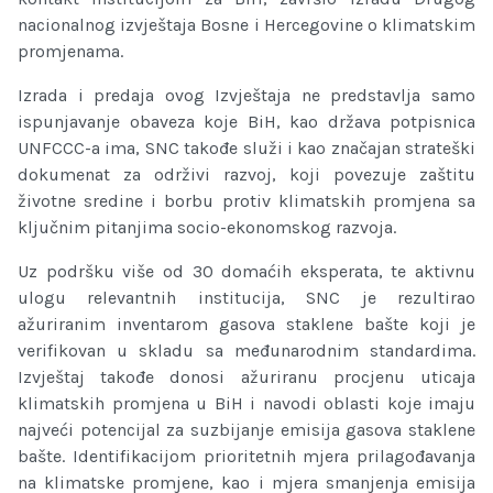
nacionalnog izvještaja Bosne i Hercegovine o klimatskim
promjenama.
Izrada i predaja ovog Izvještaja ne predstavlja samo
ispunjavanje obaveza koje BiH, kao država potpisnica
UNFCCC-a ima, SNC takođe služi i kao značajan strateški
dokumenat za održivi razvoj, koji povezuje zaštitu
životne sredine i borbu protiv klimatskih promjena sa
ključnim pitanjima socio-ekonomskog razvoja.
Uz podršku više od 30 domaćih eksperata, te aktivnu
ulogu relevantnih institucija, SNC je rezultirao
ažuriranim inventarom gasova staklene bašte koji je
verifikovan u skladu sa međunarodnim standardima.
Izvještaj takođe donosi ažuriranu procjenu uticaja
klimatskih promjena u BiH i navodi oblasti koje imaju
najveći potencijal za suzbijanje emisija gasova staklene
bašte. Identifikacijom prioritetnih mjera prilagođavanja
na klimatske promjene, kao i mjera smanjenja emisija