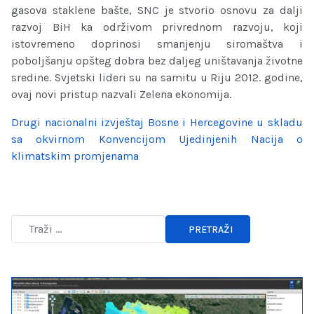
gasova staklene bašte, SNC je stvorio osnovu za dalji
razvoj BiH ka održivom privrednom razvoju, koji
istovremeno doprinosi smanjenju siromaštva i
poboljšanju opšteg dobra bez daljeg uništavanja životne
sredine. Svjetski lideri su na samitu u Riju 2012. godine,
ovaj novi pristup nazvali Zelena ekonomija.
Drugi nacionalni izvještaj Bosne i Hercegovine u skladu
sa okvirnom Konvencijom Ujedinjenih Nacija o
klimatskim promjenama
PRETRAŽI
Type 2 or more characters for results.