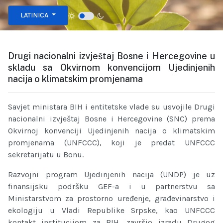
Izaberite vaš jezik
LATINICA
Drugi nacionalni izvještaj Bosne i Hercegovine u
skladu sa Okvirnom konvencijom Ujedinjenih
nacija o klimatskim promjenama
Savjet ministara BIH i entitetske vlade su usvojile Drugi
nacionalni izvještaj Bosne i Hercegovine (SNC) prema
Okvirnoj konvenciji Ujedinjenih nacija o klimatskim
promjenama (UNFCCC), koji je predat UNFCCC
sekretarijatu u Bonu.
Razvojni program Ujedinjenih nacija (UNDP) je uz
finansijsku podršku GEF-a i u partnerstvu sa
Ministarstvom za prostorno uređenje, građevinarstvo i
ekologiju u Vladi Republike Srpske, kao UNFCCC
kontakt institucijom za BIH, završio izradu Drugog