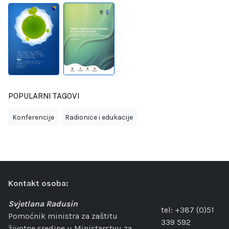
POPULARNI TAGOVI
Konferencije
Radionice i edukacije
Kontakt osoba:
Svjetlana Radusin
tel: +387 (0)51
Pomoćnik ministra za zaštitu
339 592
životne sredine u Ministarstvu za